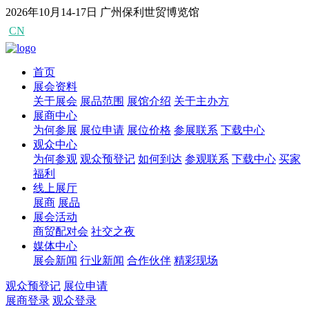
2026年10月14-17日
广州保利世贸博览馆
CN
EN
首页
展会资料
关于展会
展品范围
展馆介绍
关于主办方
展商中心
为何参展
展位申请
展位价格
参展联系
下载中心
观众中心
为何参观
观众预登记
如何到达
参观联系
下载中心
买家
福利
线上展厅
展商
展品
展会活动
商贸配对会
社交之夜
媒体中心
展会新闻
行业新闻
合作伙伴
精彩现场
观众预登记
展位申请
展商登录
观众登录