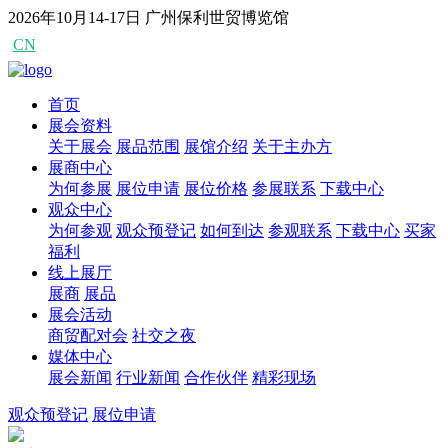
2026年10月14-17日
广州保利世贸博览馆
CN
EN
首页
展会资料
关于展会
展品范围
展馆介绍
关于主办方
展商中心
为何参展
展位申请
展位价格
参展联系
下载中心
观众中心
为何参观
观众预登记
如何到达
参观联系
下载中心
买家
福利
线上展厅
展商
展品
展会活动
商贸配对会
社交之夜
媒体中心
展会新闻
行业新闻
合作伙伴
精彩现场
观众预登记
展位申请