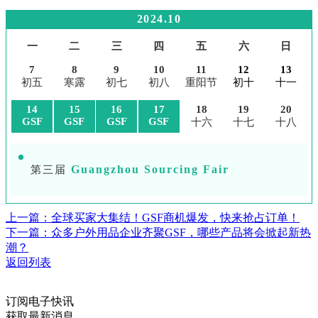
2024.10
一
二
三
四
五
六
日
7
8
9
10
11
12
13
初五
寒露
初七
初八
重阳节
初十
十一
14
15
16
17
18
19
20
GSF
GSF
GSF
GSF
十六
十七
十八
Guangzhou Sourcing Fair
第三届
上一篇：全球买家大集结！GSF商机爆发，快来抢占订单！
下一篇：众多户外用品企业齐聚GSF，哪些产品将会掀起新热
潮？
返回列表
订阅电子快讯
获取最新消息