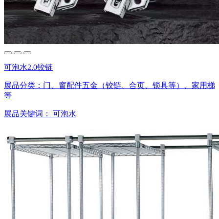
可泡水2.0铰链
展品分类：
门、窗配件五金（铰链、合页、锁具等）、家用梯
等
展品关键词：
可泡水