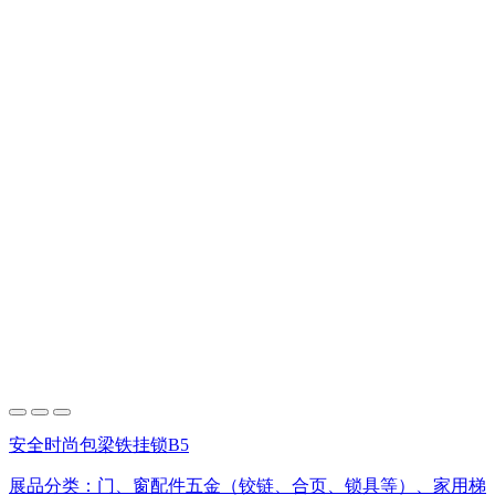
安全时尚包梁铁挂锁B5
展品分类：
门、窗配件五金（铰链、合页、锁具等）、家用梯