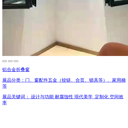
铝合金折叠窗
展品分类：
门、窗配件五金（铰链、合页、锁具等）、家用梯
等
展品关键词：
设计与功能
耐腐蚀性
现代美学
定制化
空间效
率