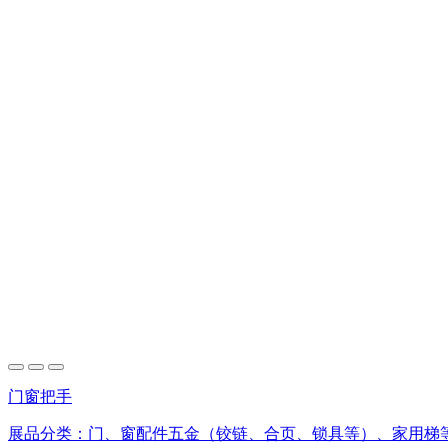
门窗把手
展品分类：
门、窗配件五金（铰链、合页、锁具等）、家用梯