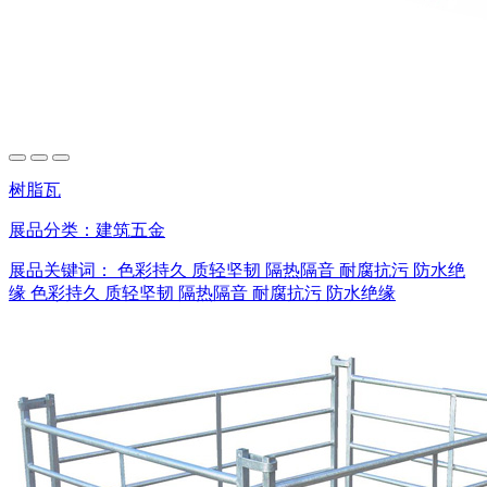
树脂瓦
展品分类：
建筑五金
展品关键词：
色彩持久
质轻坚韧
隔热隔音
耐腐抗污
防水绝
缘
色彩持久
质轻坚韧
隔热隔音
耐腐抗污
防水绝缘