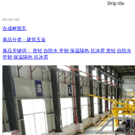
合成树脂瓦
展品分类：
建筑五金
展品关键词：
质轻
自防水
坚韧
保温隔热
抗冰雹
质轻
自防水
坚韧
保温隔热
抗冰雹