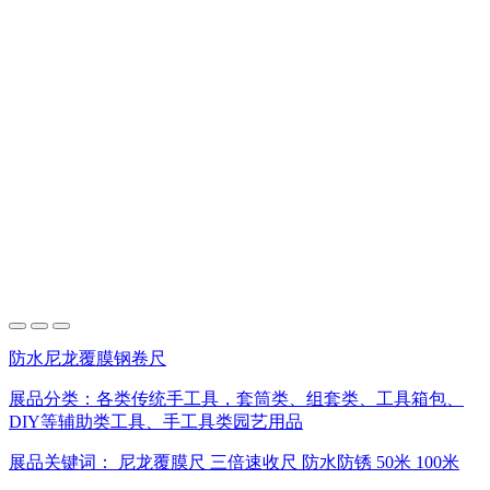
防水尼龙覆膜钢卷尺
展品分类：
各类传统手工具，套筒类、组套类、工具箱包、
DIY等辅助类工具、手工具类园艺用品
展品关键词：
尼龙覆膜尺
三倍速收尺
防水防锈
50米
100米