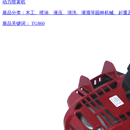
动力喷雾机
展品分类：
木工、喷涂、液压、清洗、灌溉等园林机械、起重
展品关键词：
TG860