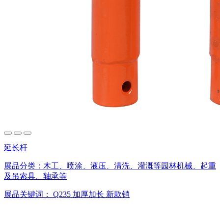
延长杆
展品分类：
木工、喷涂、液压、清洗、灌溉等园林机械、起重
及吊索具、轴承等
展品关键词：
Q235
加厚加长
新款销