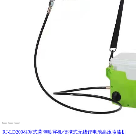
RJ-LD200柱塞式背包喷雾机/便携式无线锂电池高压喷漆机