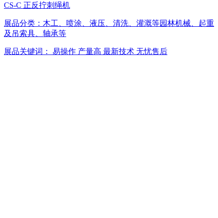
CS-C 正反拧刺绳机
展品分类：
木工、喷涂、液压、清洗、灌溉等园林机械、起重
及吊索具、轴承等
展品关键词：
易操作
产量高
最新技术
无忧售后