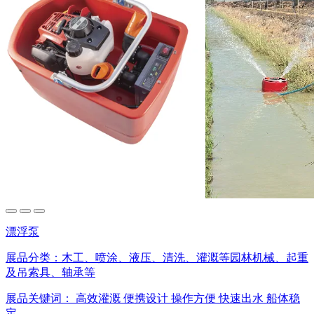
漂浮泵
展品分类：
木工、喷涂、液压、清洗、灌溉等园林机械、起重
及吊索具、轴承等
展品关键词：
高效灌溉
便携设计
操作方便
快速出水
船体稳
定