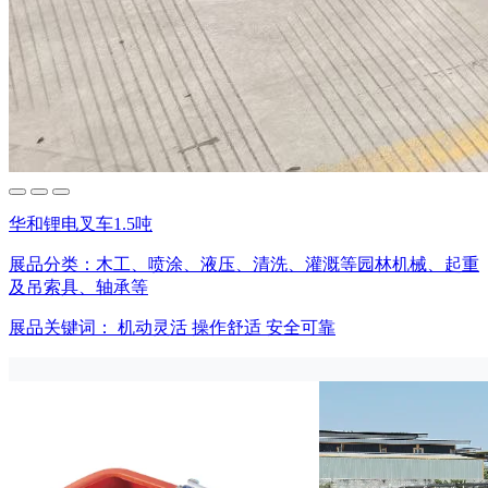
华和锂电叉车1.5吨
展品分类：
木工、喷涂、液压、清洗、灌溉等园林机械、起重
及吊索具、轴承等
展品关键词：
机动灵活
操作舒适
安全可靠