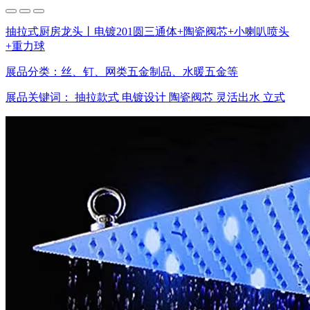
抽拉式厨房龙头丨电镀201圆三通体+陶瓷阀芯+小喇叭喷头
+重力球
展品分类：
丝、钉、网类五金制品、水暖五金等
展品关键词：
抽拉款式
电镀设计
陶瓷阀芯
灵活出水
立式