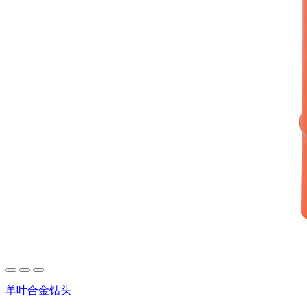
单叶合金钻头