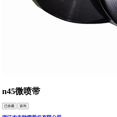
n45微喷带
已
收藏
咨询