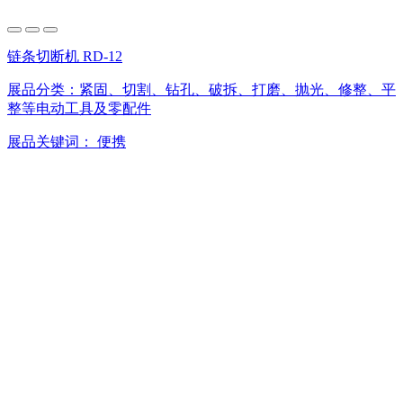
链条切断机 RD-12
展品分类：
紧固、切割、钻孔、破拆、打磨、抛光、修整、平
整等电动工具及零配件
展品关键词：
便携