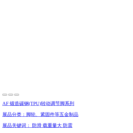
AF 锻造碳钢(TPU)转动调节脚系列
展品分类：
脚轮、紧固件等五金制品
展品关键词：
防滑
载重量大
防震