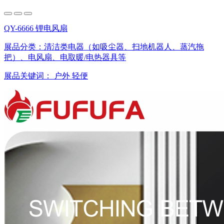
QY-6666 锂电风扇
展品分类：
清洁类电器（如吸尘器、扫地机器人、蒸汽拖
把）、电风扇、电取暖/电热器具等
展品关键词：
户外 轻便