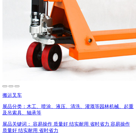
搬运叉车
展品分类：
木工、喷涂、液压、清洗、灌溉等园林机械、起重
及吊索具、轴承等
展品关键词：
容易操作
质量好
结实耐用
省时省力
容易操作
质量好
结实耐用
省时省力