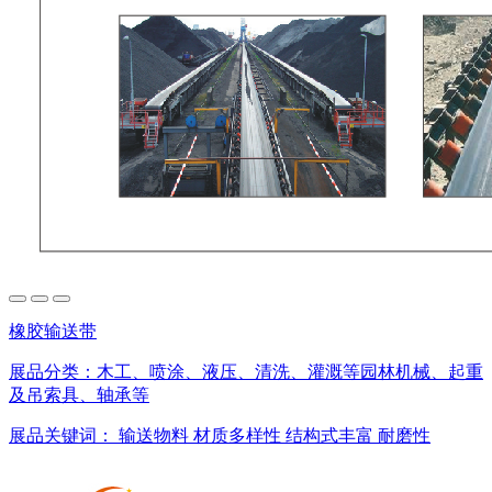
橡胶输送带
展品分类：
木工、喷涂、液压、清洗、灌溉等园林机械、起重
及吊索具、轴承等
展品关键词：
输送物料
材质多样性
结构式丰富
耐磨性