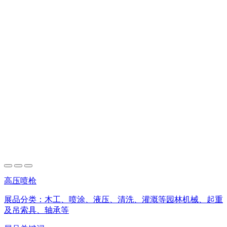
高压喷枪
展品分类：
木工、喷涂、液压、清洗、灌溉等园林机械、起重
及吊索具、轴承等