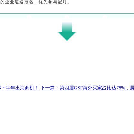
品的企业速速报名，优先参与配对。
25下半年出海商机！
下一篇：第四届GSF海外买家占比达78%，