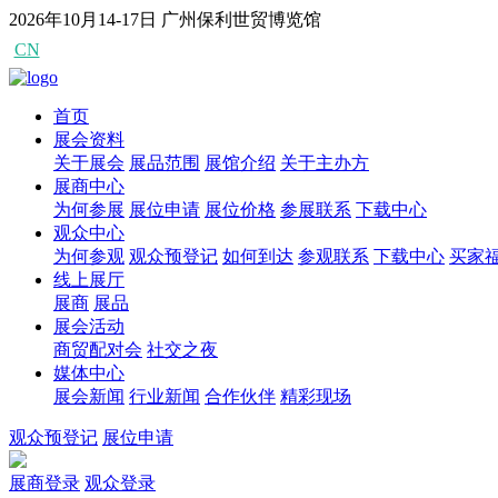
2026年10月14-17日
广州保利世贸博览馆
CN
EN
首页
展会资料
关于展会
展品范围
展馆介绍
关于主办方
展商中心
为何参展
展位申请
展位价格
参展联系
下载中心
观众中心
为何参观
观众预登记
如何到达
参观联系
下载中心
买家
线上展厅
展商
展品
展会活动
商贸配对会
社交之夜
媒体中心
展会新闻
行业新闻
合作伙伴
精彩现场
观众预登记
展位申请
展商登录
观众登录