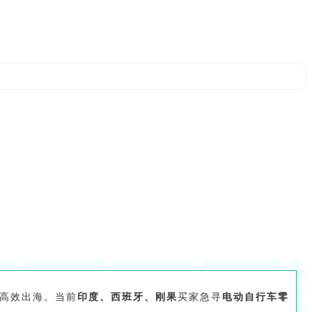
业高效出海。当前
印度、
西班牙、
刚果
买家急寻
电动自行车零