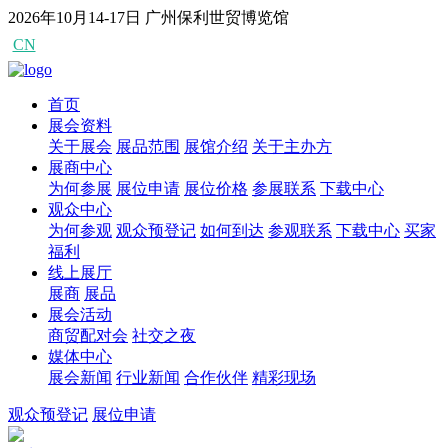
2026年10月14-17日
广州保利世贸博览馆
CN
EN
首页
展会资料
关于展会
展品范围
展馆介绍
关于主办方
展商中心
为何参展
展位申请
展位价格
参展联系
下载中心
观众中心
为何参观
观众预登记
如何到达
参观联系
下载中心
买家
福利
线上展厅
展商
展品
展会活动
商贸配对会
社交之夜
媒体中心
展会新闻
行业新闻
合作伙伴
精彩现场
观众预登记
展位申请