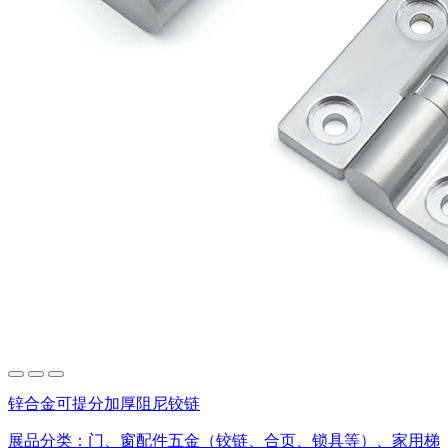
锌合金可提分加厚阻尼铰链
展品分类：
门、窗配件五金（铰链、合页、锁具等）、家用梯