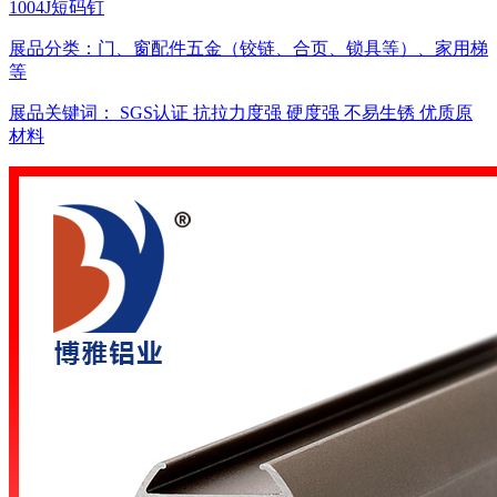
1004J短码钉
展品分类：
门、窗配件五金（铰链、合页、锁具等）、家用梯
等
展品关键词：
SGS认证
抗拉力度强
硬度强
不易生锈
优质原
材料